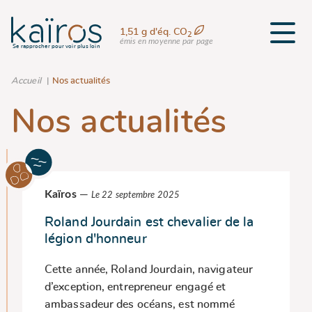
1,51 g d'éq. CO
2
émis en moyenne par page
Se rapprocher pour voir plus loin
Accueil
Nos actualités
Nos actualités
Kaïros
—
Le 22 septembre 2025
Roland Jourdain est chevalier de la
légion d'honneur
Cette année, Roland Jourdain, navigateur
d’exception, entrepreneur engagé et
ambassadeur des océans, est nommé