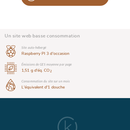
Un site web basse
consommation
Site auto-hébergé
Raspberry PI 3 d'occasion
Émissions de GES moyenne par page
1,51 g d'éq. CO
2
Consommation du site sur un mois
L'équivalent d'1 douche