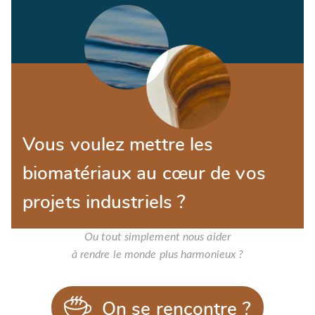
Vous voulez mettre les
biomatériaux au cœur de vos
projets industriels ?
Ou tout simplement nous aider
à rendre le monde plus harmonieux ?
On se rencontre ?