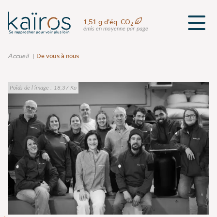
1,51 g d'éq. CO
2
émis en moyenne par page
Se rapprocher pour voir plus loin
Accueil
De vous à nous
Poids de l'image :
18,37 Ko