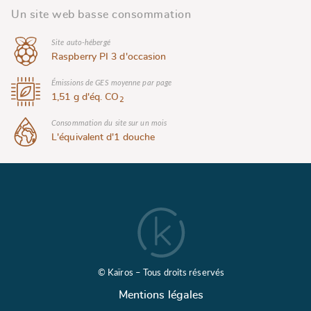
Un site web basse
consommation
Site auto-hébergé
Raspberry PI 3 d'occasion
Émissions de GES moyenne par page
1,51 g d'éq. CO
2
Consommation du site sur un mois
L'équivalent d'1 douche
© Kaïros – Tous droits réservés
Mentions légales